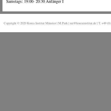
Samstags: 19:00- 20:30 Anfänger I
Copyright © 2020 Korea Institut Münster | M.Park | mi@koreainstitut.de | T. +49 (0